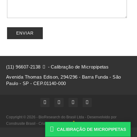
(11) 96607-2138

-
Calibração de Micropipetas
Avenida Thomas Edison, 294/296 - Barra Funda - São
Paulo - SP - CEP.01140-000




Copyright © 2026 - BioResearch do Brasil Ltda -
Desenvolvido por
Construsite Brasil
-
Criação de Sites

CALIBRAÇÃO DE MICROPIPETAS