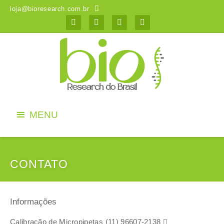
loja@bioresearch.com.br




MENU
CONTATO
Informações
Calibração de Micropipetas
(11) 96607-2138
